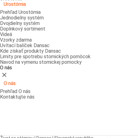
Urostómia
Prehľad Urostómia
Jednodielny systém
Dvojdielny systém
Doplnkový sortiment
Videá
Vzorky zdarma
Uvítací balíček Dansac
Kde získať produkty Dansac
Limity pre spotrebu stomických pomôcok
Navod na vymenu stomickej pomocky
O nás
Zatvoriť
O nás
Prehľad O nás
Kontaktujte nás
Open breadcrumbs