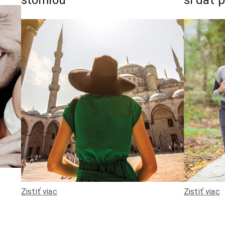
stómiou
si dať 
Zistiť viac
Zistiť viac