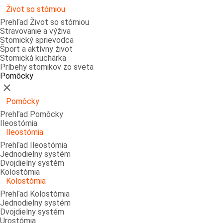
Život so stómiou
Prehľad Život so stómiou
Stravovanie a výživa
Stomický sprievodca
Šport a aktívny život
Stomická kuchárka
Príbehy stomikov zo sveta
Pomôcky
Zatvoriť
Pomôcky
Prehľad Pomôcky
Ileostómia
Ileostómia
Prehľad Ileostómia
Jednodielny systém
Dvojdielny systém
Kolostómia
Kolostómia
Prehľad Kolostómia
Jednodielny systém
Dvojdielny systém
Urostómia