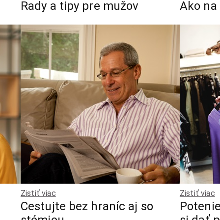
Rady a tipy pre mužov
Ako na
Zistiť viac
Zistiť viac
Cestujte bez hraníc aj so
Potenie