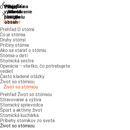
ShowPrevious
ShowPrevious
ShowPrevious
ShowPrevious
ShowPrevious
ShowPrevious
ShowPrevious
ShowPrevious
Prejsť
Prejsť na
Prejsť na
Prejsť
Prejsť na
O stómii
vyhľadávanie
hlavnú
hlavnú
na
na
Zatvoriť
navigáciu
navigáciu
hlavný
pätičku
O stómii
obsah
Prehľad O stómii
Čo je stómia
Druhy stómií
Príčiny stómie
Ako sa starať o stómiu
Stómia u detí
Stomická sestra
Operácia – všetko, čo potrebujete
vedieť
Často kladené otázky
Život so stómiou
Život so stómiou
Prehľad Život so stómiou
Stravovanie a výživa
Stomický sprievodca
Šport a aktívny život
Stomická kuchárka
Príbehy stomikov zo sveta
Život so stómiou