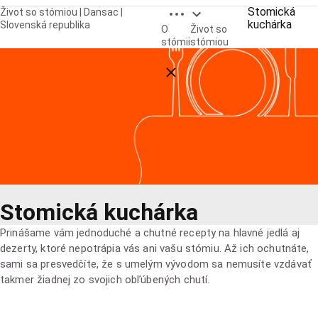
Open breadcrumbs
Stomická
Život so stómiou | Dansac |
kuchárka
Slovenská republika
O
Život so
stómii
stómiou
Close breadcrumbs
Stomická kuchárka
Prinášame vám jednoduché a chutné recepty na hlavné jedlá aj
dezerty, ktoré nepotrápia vás ani vašu stómiu. Až ich ochutnáte,
sami sa presvedčíte, že s umelým vývodom sa nemusíte vzdávať
takmer žiadnej zo svojich obľúbených chutí.