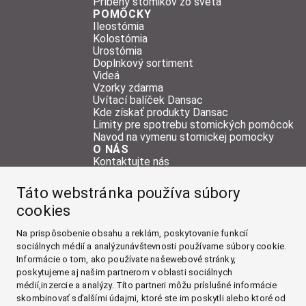
Príbehy stomikov zo sveta
POMÔCKY
Ileostómia
Kolostómia
Urostómia
Doplnkový sortiment
Videá
Vzorky zdarma
Uvítací balíček Dansac
Kde získať produkty Dansac
Limity pre spotrebu stomických pomôcok
Navod na vymenu stomickej pomocky
O NÁS
Kontaktujte nás
NAŠE WEBOVÉ STRÁNKY
Táto webstránka používa súbory
O STÓMII
cookies
ŽIVOT SO STÓMIOU
POMÔCKY
Na prispôsobenie obsahu a reklám, poskytovanie funkcií
sociálnych médií a analýzunávštevnosti používame súbory cookie.
O NÁS
Informácie o tom, ako používate našewebové stránky,
Facebook
poskytujeme aj našim partnerom v oblasti sociálnych
médií,inzercie a analýzy. Títo partneri môžu príslušné informácie
skombinovať sďalšími údajmi, ktoré ste im poskytli alebo ktoré od
Instagram