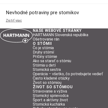
Nevhodné potraviny pre stomikov
Zistiť viac
NAŠE WEBOVÉ STRÁNKY
HARTMANN Slovenská republika
Ošetrovanie rán
O STÓMII
Čo je stómia
Druhy stómií
Príčiny stómie
Ako sa starať o stómiu
Stómia u detí
Stomická sestra
Operácia – všetko, čo potrebujete vedieť
Často kladené otázky
Život so stómiou
ŽIVOT SO STÓMIOU
Stravovanie a výživa
Stomický sprievodca
Šport a aktívny život
Stomická kuchárka