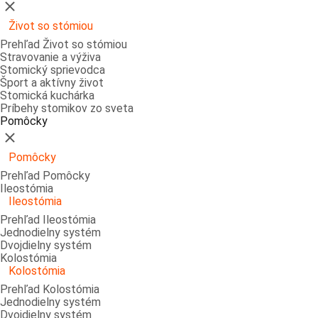
Zatvoriť
Život so stómiou
Prehľad Život so stómiou
Stravovanie a výživa
Stomický sprievodca
Šport a aktívny život
Stomická kuchárka
Príbehy stomikov zo sveta
Pomôcky
Zatvoriť
Pomôcky
Prehľad Pomôcky
Ileostómia
Ileostómia
Prehľad Ileostómia
Jednodielny systém
Dvojdielny systém
Kolostómia
Kolostómia
Prehľad Kolostómia
Jednodielny systém
Dvojdielny systém