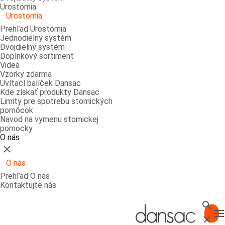
Urostómia
Urostómia
Prehľad Urostómia
Jednodielny systém
Dvojdielny systém
Doplnkový sortiment
Videá
Vzorky zdarma
Uvítací balíček Dansac
Kde získať produkty Dansac
Limity pre spotrebu stomických
pomôcok
Navod na vymenu stomickej
pomocky
O nás
Zatvoriť
O nás
Prehľad O nás
Kontaktujte nás
Vyhl'a
T
Zatvor