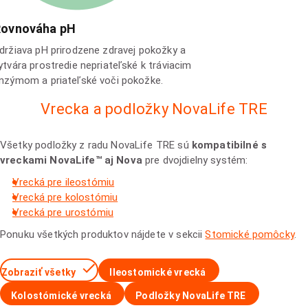
Rovnováha pH
držiava pH prirodzene zdravej pokožky a
ytvára prostredie nepriateľské k tráviacim
nzýmom a priateľské voči pokožke.
Vrecka a podložky NovaLife TRE
Všetky podložky z radu NovaLife TRE sú
kompatibilné s
vreckami NovaLife™ aj Nova
pre dvojdielny systém:
Vrecká pre ileostómiu
Vrecká pre kolostómiu
Vrecká pre urostómiu
Ponuku všetkých produktov nájdete v sekcii
Stomické pomôcky
.
Zobraziť všetky
Ileostomické vrecká
Kolostómické vrecká
Podložky NovaLife TRE