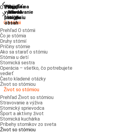
ShowPrevious
ShowPrevious
ShowPrevious
ShowPrevious
ShowPrevious
ShowPrevious
ShowPrevious
ShowPrevious
Prejsť
Prejsť na
Prejsť na
Prejsť
Prejsť na
O stómii
vyhľadávanie
hlavnú
hlavnú
na
na
Zatvoriť
navigáciu
navigáciu
hlavný
pätičku
O stómii
obsah
Prehľad O stómii
Čo je stómia
Druhy stómií
Príčiny stómie
Ako sa starať o stómiu
Stómia u detí
Stomická sestra
Operácia – všetko, čo potrebujete
vedieť
Často kladené otázky
Život so stómiou
Život so stómiou
Prehľad Život so stómiou
Stravovanie a výživa
Stomický sprievodca
Šport a aktívny život
Stomická kuchárka
Príbehy stomikov zo sveta
Život so stómiou