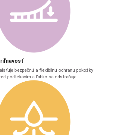
riľnavosť
aisťuje bezpečnú a flexibilnú ochranu pokožky
red podtekaním a ľahko sa odstraňuje.