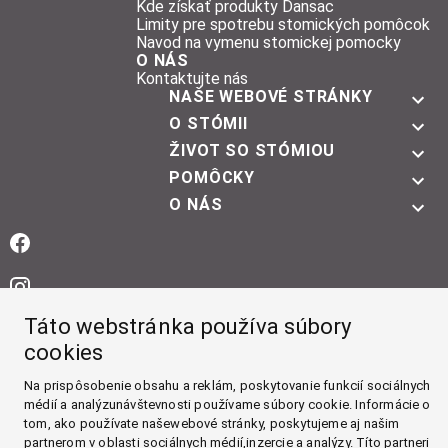
Kde získať produkty Dansac
Limity pre spotrebu stomických pomôcok
Navod na vymenu stomickej pomocky
O NÁS
Kontaktujte nás
NAŠE WEBOVÉ STRÁNKY
O STÓMII
ŽIVOT SO STÓMIOU
POMÔCKY
O NÁS
Facebook
Instagram
Táto webstránka používa súbory
YouTube
cookies
LinkedIn
Na prispôsobenie obsahu a reklám, poskytovanie funkcií sociálnych
médií a analýzunávštevnosti používame súbory cookie. Informácie o
Tumblr
tom, ako používate našewebové stránky, poskytujeme aj našim
partnerom v oblasti sociálnych médií,inzercie a analýzy. Títo partneri