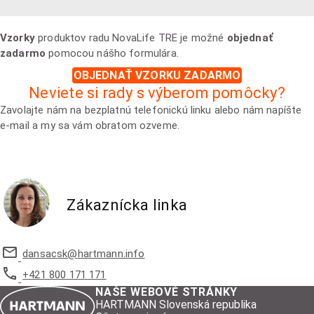
Vzorky
produktov radu NovaLife TRE je možné
objednať
zadarmo
pomocou nášho formulára.
OBJEDNAŤ VZORKU ZADARMO
Neviete si rady s výberom pomôcky?
Zavolajte nám na bezplatnú telefonickú linku alebo nám napíšte
e-mail a my sa vám obratom ozveme.
Zákaznícka linka
dansacsk@
hartmann.info
+421 800 171 171
NAŠE WEBOVÉ STRÁNKY
HARTMANN Slovenská republika