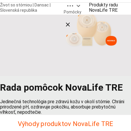
Open breadcrumbs
Produkty radu
Život so stómiou | Dansac |
NovaLife TRE
Slovenská republika
Pomôcky
Close breadcrumbs
Rada pomôcok NovaLife TRE
Jedinečná technológia pre zdravú kožu v okolí stómie. Chráni
prirodzené pH, ozdravuje pokožku, absorbuje prebytočnú
vlhkosť, nepodtečie.
Výhody produktov NovaLife TRE