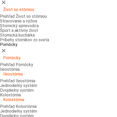
Zatvoriť
Život so stómiou
Prehľad Život so stómiou
Stravovanie a výživa
Stomický sprievodca
Šport a aktívny život
Stomická kuchárka
Príbehy stomikov zo sveta
Pomôcky
Zatvoriť
Pomôcky
Prehľad Pomôcky
Ileostómia
Ileostómia
Prehľad Ileostómia
Jednodielny systém
Dvojdielny systém
Kolostómia
Kolostómia
Prehľad Kolostómia
Jednodielny systém
Dvojdielny systém