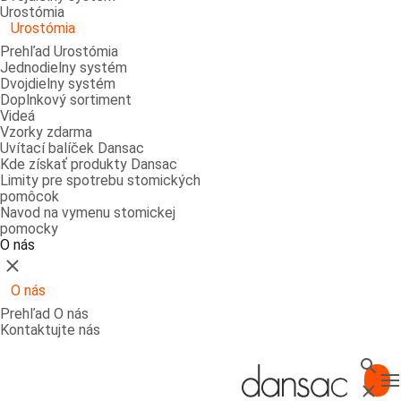
Urostómia
Urostómia
Prehľad Urostómia
Jednodielny systém
Dvojdielny systém
Doplnkový sortiment
Videá
Vzorky zdarma
Uvítací balíček Dansac
Kde získať produkty Dansac
Limity pre spotrebu stomických
pomôcok
Navod na vymenu stomickej
pomocky
O nás
Zatvoriť
O nás
Prehľad O nás
Kontaktujte nás
Vyhl'a
T
Zatvor