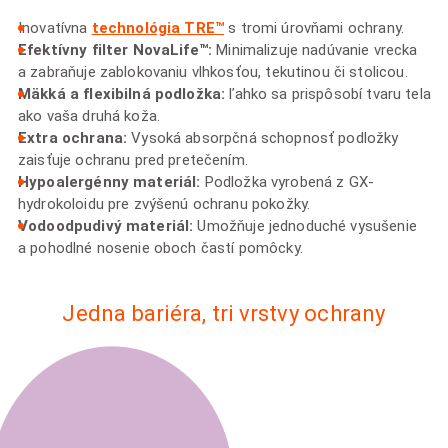
Inovatívna
technológia TRE™
s tromi úrovňami ochrany.
Efektívny filter NovaLife™:
Minimalizuje nadúvanie vrecka
a zabraňuje zablokovaniu vlhkosťou, tekutinou či stolicou.
Mäkká a flexibilná podložka:
ľahko sa prispôsobí tvaru tela
ako vaša druhá koža.
Extra ochrana:
Vysoká absorpčná schopnosť podložky
zaisťuje ochranu pred pretečením.
Hypoalergénny materiál:
Podložka vyrobená z GX-
hydrokoloidu pre zvýšenú ochranu pokožky.
Vodoodpudivý materiál:
Umožňuje jednoduché vysušenie
a pohodlné nosenie oboch častí pomôcky.
Jedna bariéra, tri vrstvy ochrany