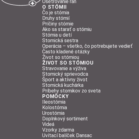
Ošetrovanie rán
O STÓMII
Čo je stómia
Druhy stómií
Príčiny stómie
Ako sa starať o stómiu
Stómia u detí
Stomická sestra
Operácia – všetko, čo potrebujete vedieť
Často kladené otázky
Život so stómiou
ŽIVOT SO STÓMIOU
Stravovanie a výživa
Stomický sprievodca
Šport a aktívny život
Stomická kuchárka
Príbehy stomikov zo sveta
POMÔCKY
Ileostómia
Kolostómia
Urostómia
Doplnkový sortiment
Videá
Vzorky zdarma
Uvítací balíček Dansac