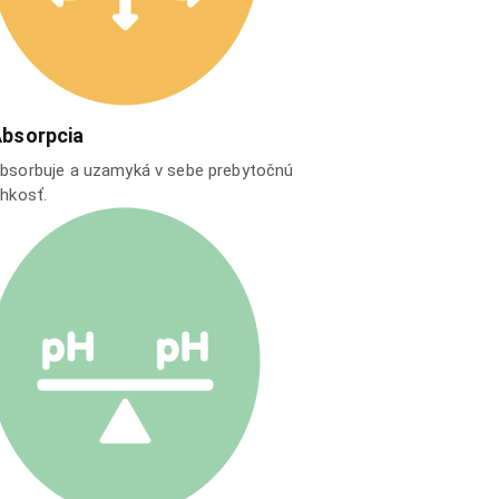
bsorpcia
bsorbuje a uzamyká v sebe prebytočnú
lhkosť.