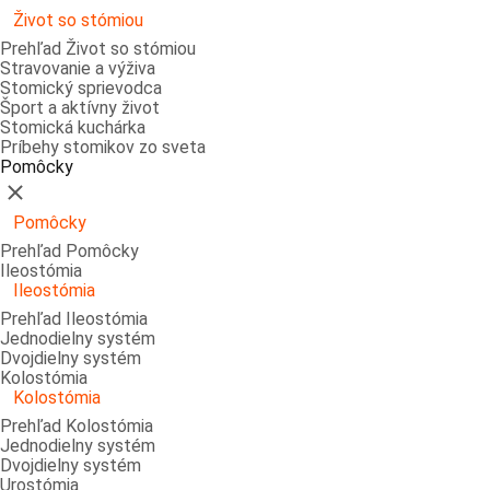
Život so stómiou
Prehľad Život so stómiou
Stravovanie a výživa
Stomický sprievodca
Šport a aktívny život
Stomická kuchárka
Príbehy stomikov zo sveta
Pomôcky
Zatvoriť
Pomôcky
Prehľad Pomôcky
Ileostómia
Ileostómia
Prehľad Ileostómia
Jednodielny systém
Dvojdielny systém
Kolostómia
Kolostómia
Prehľad Kolostómia
Jednodielny systém
Dvojdielny systém
Urostómia