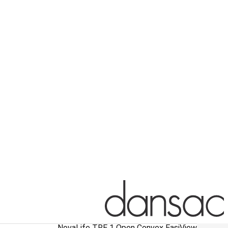
NovaLife TRE 1 Open Convex EasiView