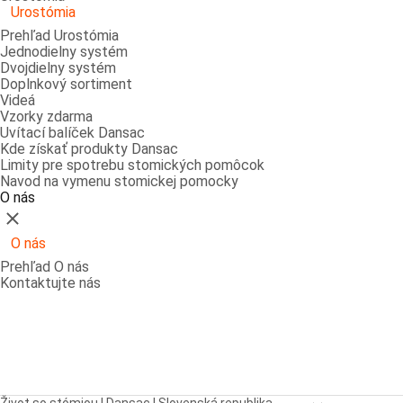
Urostómia
Prehľad Urostómia
Jednodielny systém
Dvojdielny systém
Doplnkový sortiment
Videá
Vzorky zdarma
Uvítací balíček Dansac
Kde získať produkty Dansac
Limity pre spotrebu stomických pomôcok
Navod na vymenu stomickej pomocky
O nás
Zatvoriť
O nás
Prehľad O nás
Kontaktujte nás
Open breadcrumbs