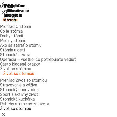
ShowPrevious
ShowPrevious
ShowPrevious
ShowPrevious
ShowPrevious
ShowPrevious
ShowPrevious
ShowPrevious
Prejsť
Prejsť na
Prejsť na
Prejsť
Prejsť na
O stómii
vyhľadávanie
hlavnú
hlavnú
na
na
Zatvoriť
navigáciu
navigáciu
hlavný
pätičku
O stómii
obsah
Prehľad O stómii
Čo je stómia
Druhy stómií
Príčiny stómie
Ako sa starať o stómiu
Stómia u detí
Stomická sestra
Operácia – všetko, čo potrebujete vedieť
Často kladené otázky
Život so stómiou
Život so stómiou
Prehľad Život so stómiou
Stravovanie a výživa
Stomický sprievodca
Šport a aktívny život
Stomická kuchárka
Príbehy stomikov zo sveta
Život so stómiou
Zatvoriť