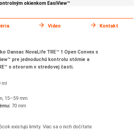
kontrolným okienkom EasiView™
éria
Video
Kontakt
cko Dansac NovaLife TRE™ 1 Open Convex s
iew™ pre jednoduchú kontrolu stómie a
RE™ s otvorom v stredovej časti.
0 ml
m, 15–59 mm
tému:
70 mm
k existujú limity. Viac sa o nich dočítate