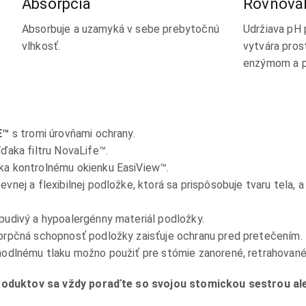
Absorpcia
Rovnová
Absorbuje a uzamyká v sebe prebytočnú
Udržiava pH 
vlhkosť.
vytvára pros
enzýmom a p
E™
s tromi úrovňami ochrany.
ďaka filtru NovaLife™.
a kontrolnému okienku EasiView™.
vnej a flexibilnej podložke, ktorá sa prispôsobuje tvaru tela,
udivý a hypoalergénny materiál podložky.
rpčná schopnosť podložky zaisťuje ochranu pred pretečením.
dlnému tlaku možno použiť pre stómie zanorené, retrahované 
roduktov sa vždy poraďte so svojou stomickou sestrou al