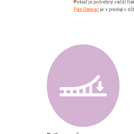
Pokiaľ je potrebný väčší tl
Pás Dansac
je v predaji v d