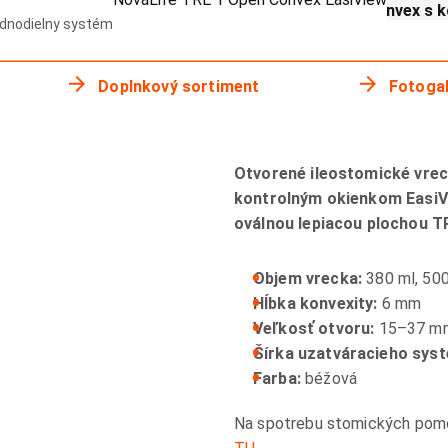
NovaLife TRE™ 1 Open Convex s 
dnodielny systém
Doplnkový sortiment
Fotogal
Otvorené ileostomické vre
kontrolným okienkom EasiV
oválnou lepiacou plochou T
Objem vrecka:
380 ml, 50
Hĺbka konvexity:
6 mm
Veľkosť otvoru:
15–37 m
Šírka uzatváracieho sys
Farba:
béžová
Na spotrebu stomických pomôco