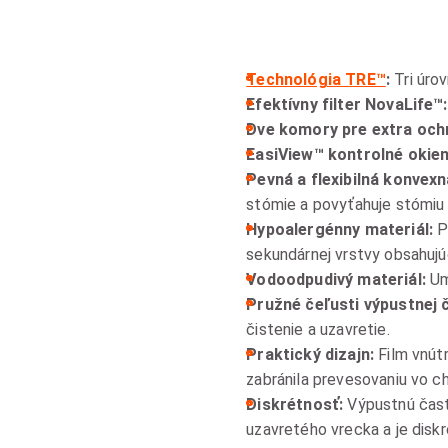
Technológia TRE™
:
Tri úrov
Efektívny filter NovaLife™
Dve komory pre extra ochr
EasiView™ kontrolné okie
Pevná a flexibilná konvex
stómie a povyťahuje stómiu
Hypoalergénny materiál:
P
sekundárnej vrstvy obsahujú
Vodoodpudivý materiál:
Um
Pružné čeľusti výpustnej č
čistenie a uzavretie.
Praktický dizajn:
Film vnútr
zabránila prevesovaniu vo c
Diskrétnosť:
Výpustnú časť
uzavretého vrecka a je disk