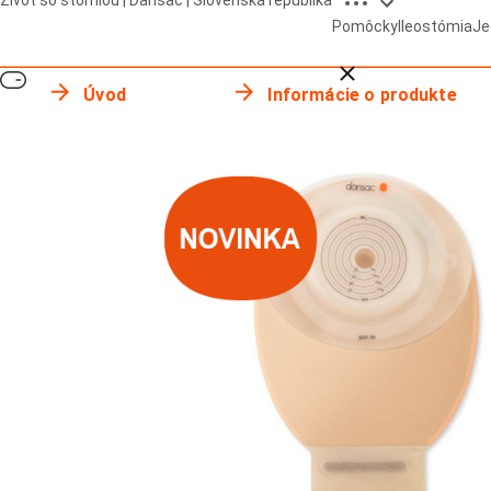
Život so stómiou | Dansac | Slovenská republika
Pomôcky
Ileostómia
Je
Close breadcrumbs
Úvod
Informácie o produkte