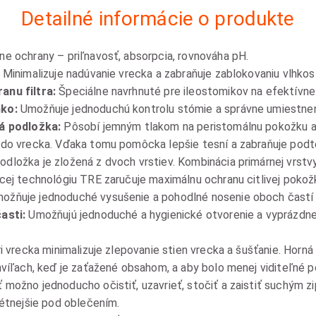
Detailné informácie o produkte
ne ochrany – priľnavosť, absorpcia, rovnováha pH.
:
Minimalizuje nadúvanie vrecka a zabraňuje zablokovaniu vlhkosť
anu filtra:
Špeciálne navrhnuté pre ileostomikov na efektívne 
nko:
Umožňuje jednoduchú kontrolu stómie a správne umiestneni
ná podložka:
Pôsobí jemným tlakom na peristomálnu pokožku a
 do vrecka. Vďaka tomu pomôcka lepšie tesní a zabraňuje podt
odložka je zložená z dvoch vrstiev. Kombinácia primárnej vrstv
cej technológiu TRE zaručuje maximálnu ochranu citlivej pokož
ožňuje jednoduché vysušenie a pohodlné nosenie oboch častí
asti:
Umožňujú jednoduché a hygienické otvorenie a vyprázdne
i vrecka minimalizuje zlepovanie stien vrecka a šušťanie. Horná
hvíľach, keď je zaťažené obsahom, a aby bolo menej viditeľné 
 možno jednoducho očistiť, uzavrieť, stočiť a zaistiť suchým 
rétnejšie pod oblečením.