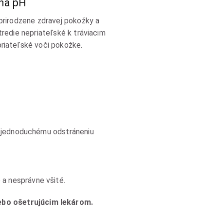
ha pH
prirodzene zdravej pokožky a
tredie nepriateľské k tráviacim
riateľské voči pokožke.
 a jednoduchému odstráneniu
a nesprávne všité.
ebo ošetrujúcim lekárom.