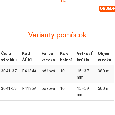
TU
.
OBJED
Varianty pomôcok
Číslo
Kód
Farba
Ks v
Veľkosť
Objem
výrobku
ŠÚKL
vrecka
balení
krúžku
vrecka
3041-37
F4134A
béžová
10
15–37
380 ml
mm
3041-59
F4135A
béžová
10
15–59
500 ml
mm