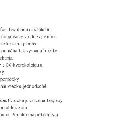
ou, tekutinou či stolicou.
fungovanie vo dne aj v noci.
e lepiacej plochy.
 pomáha tak vyrovnať okolie
ekaniu.
y z GX-hydrokoloidu a
ky.
 pomôcky.
nie vrecka, jednoduché
 časť vrecka je znížená tak, aby
pod oblečením.
zipsom. Vrecko má potom tvar