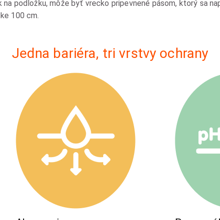
ak na podložku, môže byť vrecko pripevnené pásom, ktorý sa nap
ĺžke 100 cm.
Jedna bariéra, tri vrstvy ochrany