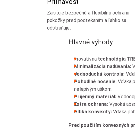
Priľnavosť
Zaisťuje bezpečnú a flexibilnú ochranu
pokožky pred podtekaním a ľahko sa
odstraňuje.
Hlavné výhody
Inovatívna
technológia TR
Minimalizácia nadúvania:
V
Jednoduchá kontrola:
Vďak
Pohodlné nosenie:
Vďaka pe
nelepivým uškom.
Príjemný materiál:
Vodoodp
Extra ochrana:
Vysoká abso
Hĺbka konvexity:
Vďaka poho
Pred použitím konvexných p