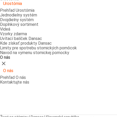
Urostómia
Prehľad Urostómia
Jednodielny systém
Dvojdielny systém
Doplnkový sortiment
Videá
Vzorky zdarma
Uvítací balíček Dansac
Kde získať produkty Dansac
Limity pre spotrebu stomických pomôcok
Navod na vymenu stomickej pomocky
O nás
Zatvoriť
O nás
Prehľad O nás
Kontaktujte nás
Open breadcrumbs