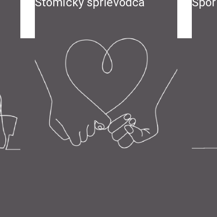
Stomický sprievodca
Špor