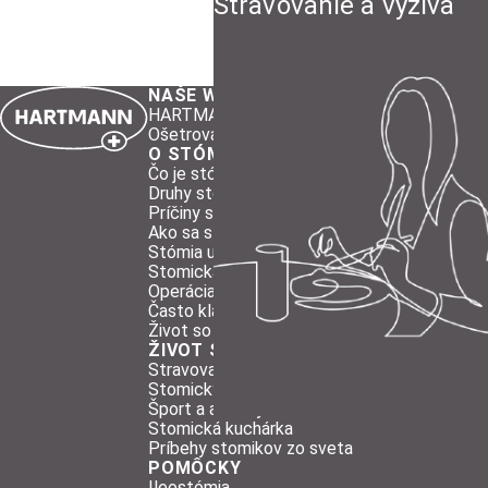
Stravovanie a výživa
NAŠE WEBOVÉ STRÁNKY
HARTMANN Slovenská republika
Ošetrovanie rán
O STÓMII
Čo je stómia
Druhy stómií
Príčiny stómie
Ako sa starať o stómiu
Stómia u detí
Stomická sestra
Operácia – všetko, čo potrebujete vedieť
Často kladené otázky
Život so stómiou
ŽIVOT SO STÓMIOU
Stravovanie a výživa
Stomický sprievodca
Šport a aktívny život
Stomická kuchárka
Príbehy stomikov zo sveta
POMÔCKY
Ileostómia