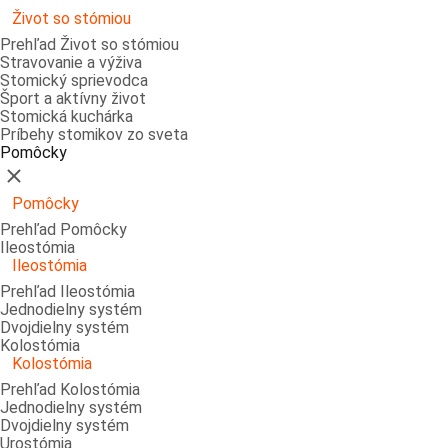
Život so stómiou
Prehľad Život so stómiou
Stravovanie a výživa
Stomický sprievodca
Šport a aktívny život
Stomická kuchárka
Príbehy stomikov zo sveta
Pomôcky
Zatvoriť
Pomôcky
Prehľad Pomôcky
Ileostómia
Ileostómia
Prehľad Ileostómia
Jednodielny systém
Dvojdielny systém
Kolostómia
Kolostómia
Prehľad Kolostómia
Jednodielny systém
Dvojdielny systém
Urostómia