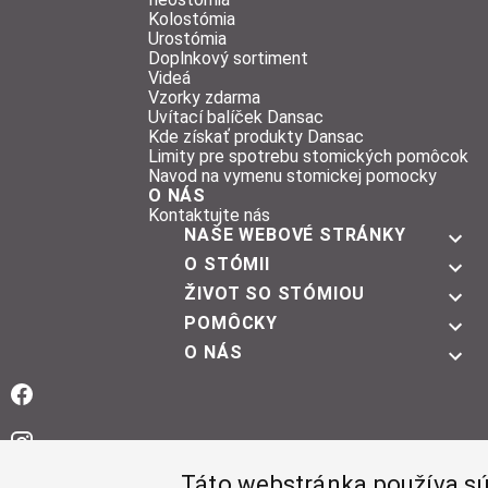
Kolostómia
Urostómia
Doplnkový sortiment
Videá
Vzorky zdarma
Uvítací balíček Dansac
Kde získať produkty Dansac
Limity pre spotrebu stomických pomôcok
Navod na vymenu stomickej pomocky
O NÁS
Kontaktujte nás
NAŠE WEBOVÉ STRÁNKY
O STÓMII
ŽIVOT SO STÓMIOU
POMÔCKY
O NÁS
Facebook
Instagram
Táto webstránka používa s
YouTube