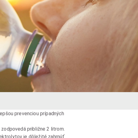
jlepšou prevenciou prípadných
zodpovedá približne 2 litrom.
ektrolytov je dôležité zahrnúť