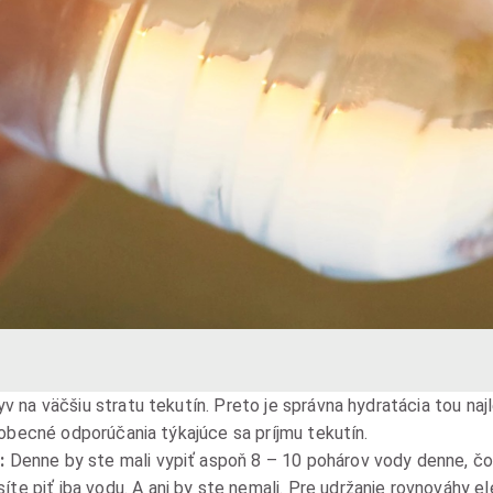
 na väčšiu stratu tekutín. Preto je správna hydratácia tou na
eobecné odporúčania týkajúce sa príjmu tekutín.
:
Denne by ste mali vypiť aspoň 8 – 10 pohárov vody denne, čo 
te piť iba vodu. A ani by ste nemali. Pre udržanie rovnováhy el