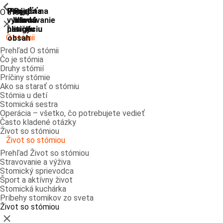
ShowPrevious
ShowPrevious
ShowPrevious
ShowPrevious
ShowPrevious
ShowPrevious
ShowPrevious
ShowPrevious
Prejsť
Prejsť na
Prejsť na
Prejsť
Prejsť na
O stómii
vyhľadávanie
hlavnú
hlavnú
na
na
Zatvoriť
navigáciu
navigáciu
hlavný
pätičku
O stómii
obsah
Prehľad O stómii
Čo je stómia
Druhy stómií
Príčiny stómie
Ako sa starať o stómiu
Stómia u detí
Stomická sestra
Operácia – všetko, čo potrebujete vedieť
Často kladené otázky
Život so stómiou
Život so stómiou
Prehľad Život so stómiou
Stravovanie a výživa
Stomický sprievodca
Šport a aktívny život
Stomická kuchárka
Príbehy stomikov zo sveta
Život so stómiou
Zatvoriť