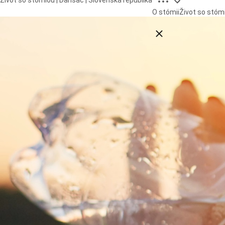
Život so stómiou | Dansac | Slovenská republika
O stómii
Život so stóm
Close breadcrumbs