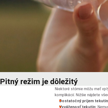
Pitný režim je dôležitý
Niektoré stómie môžu mať vplyv
komplikácií. Nižšie nájdete vš
Dostatočný príjem tekutín
Vyváženosť tekutín:
Nemusí