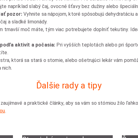
ajte napríklad slabý čaj, ovocné šťavy bez dužiny alebo špeciál
dať pozor:
Vyhnite sa nápojom, ktoré spôsobujú dehydratáciu al
 čaj a sladké limonády.
m tmavší moč máte, tým viac potrebujete doplniť tekutiny. Ide
podľa aktivít a počasia:
Pri vyšších teplotách alebo pri športo
íte.
tra, ktorá sa stará o stomie, alebo ošetrujúci lekár vám pomôžu
 nich.
Ďalšie rady a tipy
zaujímavé a praktické články, aby sa vám so stómiou žilo ľahk
iou
.