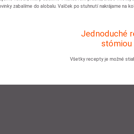
inky zabalíme do alobalu. Valček po stuhnutí nakrájame na kol
Jednoduché re
stómiou 
Všetky recepty je možné stia