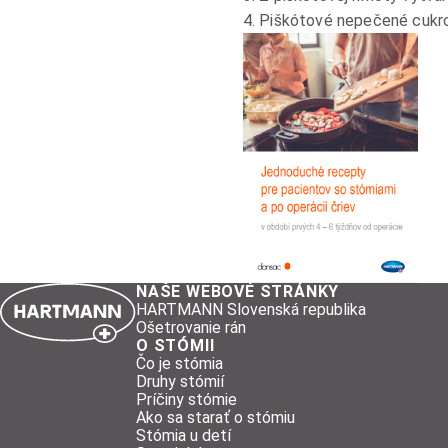
Piškótové nepečené cukrov
NAŠE WEBOVÉ STRÁNKY
HARTMANN Slovenská republika
Ošetrovanie rán
O STÓMII
Čo je stómia
Druhy stómií
Príčiny stómie
Ako sa starať o stómiu
Stómia u detí