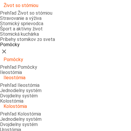
Život so stómiou
Prehľad Život so stómiou
Stravovanie a výživa
Stomický sprievodca
Šport a aktívny život
Stomická kuchárka
Príbehy stomikov zo sveta
Pomôcky
Zatvoriť
Pomôcky
Prehľad Pomôcky
Ileostómia
Ileostómia
Prehľad Ileostómia
Jednodielny systém
Dvojdielny systém
Kolostómia
Kolostómia
Prehľad Kolostómia
Jednodielny systém
Dvojdielny systém
Urostómia