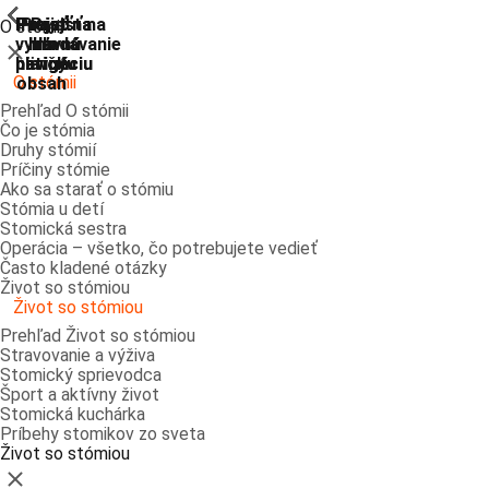
ShowPrevious
ShowPrevious
ShowPrevious
ShowPrevious
ShowPrevious
ShowPrevious
ShowPrevious
ShowPrevious
Prejsť
Prejsť na
Prejsť na
Prejsť
Prejsť na
O stómii
vyhľadávanie
hlavnú
hlavnú
na
na
Zatvoriť
navigáciu
navigáciu
hlavný
pätičku
O stómii
obsah
Prehľad O stómii
Čo je stómia
Druhy stómií
Príčiny stómie
Ako sa starať o stómiu
Stómia u detí
Stomická sestra
Operácia – všetko, čo potrebujete vedieť
Často kladené otázky
Život so stómiou
Život so stómiou
Prehľad Život so stómiou
Stravovanie a výživa
Stomický sprievodca
Šport a aktívny život
Stomická kuchárka
Príbehy stomikov zo sveta
Život so stómiou
Zatvoriť