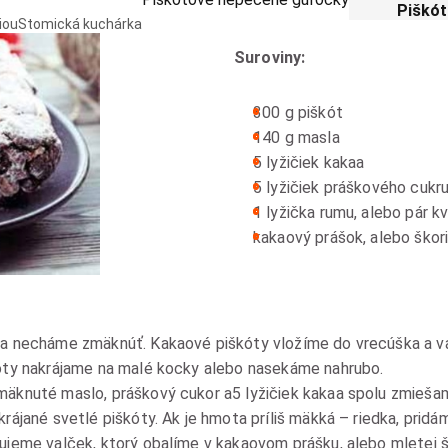
Piškót
iou
Stomická kuchárka
Suroviny:
300 g piškót
140 g masla
5 lyžičiek kakaa
5 lyžičiek práškového cukr
1 lyžička rumu, alebo pár k
kakaový prášok, alebo škor
 a necháme zmäknúť. Kakaové piškóty vložíme do vrecúška a v
óty nakrájame na malé kocky alebo nasekáme nahrubo.
mäknuté maslo, práškový cukor a5 lyžičiek kakaa spolu zmieša
rájané svetlé piškóty. Ak je hmota príliš mäkká – riedka, prid
ujeme valček, ktorý obalíme v kakaovom prášku, alebo mletej šk