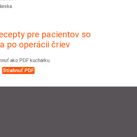
ieska.
cepty pre pacientov so
a po operácii čriev
hnuť ako PDF kuchárku.
Stiahnuť PDF