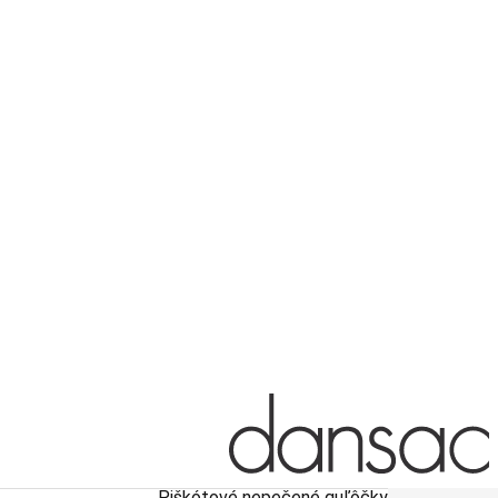
Piškótové nepečené guľôčky