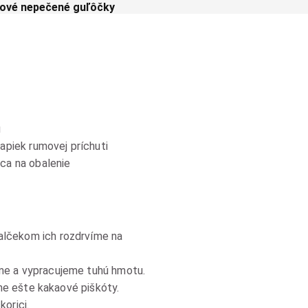
ové nepečené guľôčky
u
vapiek rumovej príchuti
ica na obalenie
alčekom ich rozdrvíme na
me a vypracujeme tuhú hmotu.
áme ešte kakaové piškóty.
orici.