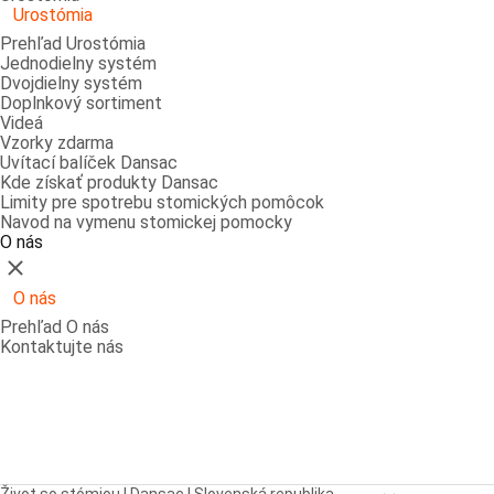
Urostómia
Prehľad Urostómia
Jednodielny systém
Dvojdielny systém
Doplnkový sortiment
Videá
Vzorky zdarma
Uvítací balíček Dansac
Kde získať produkty Dansac
Limity pre spotrebu stomických pomôcok
Navod na vymenu stomickej pomocky
O nás
Zatvoriť
O nás
Prehľad O nás
Kontaktujte nás
Open breadcrumbs