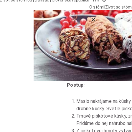
Život so stómiou | Dansac | Slovenská republika
O stómii
Život so stóm
Close breadcrumbs
Postup:
Maslo nakrájame na kúsky
drobné kúsky. Svetlé pišk
Tmavé piškótové kúsky, z
Pridáme do nej nahrubo nak
Z piškótovej hmoty vytvar