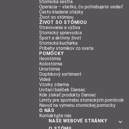
Stomická sestra
Operácia – všetko, čo potrebujete vedieť
Často kladené otázky
Život so stómiou
ŽIVOT SO STÓMIOU
Stravovanie a výživa
Stomický sprievodca
Šport a aktívny život
Stomická kuchárka
Príbehy stomikov zo sveta
POMÔCKY
Ileostómia
Kolostómia
Urostómia
Doplnkový sortiment
Videá
Vzorky zdarma
Uvítací balíček Dansac
Kde získať produkty Dansac
Limity pre spotrebu stomických pomôcok
Navod na vymenu stomickej pomocky
O NÁS
Kontaktujte nás
NAŠE WEBOVÉ STRÁNKY
O STÓMII