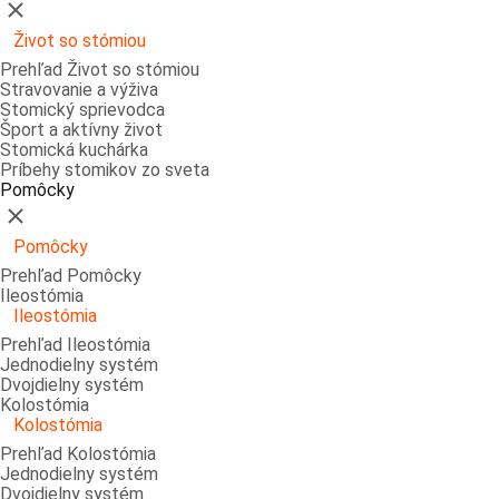
Zatvoriť
Život so stómiou
Prehľad Život so stómiou
Stravovanie a výživa
Stomický sprievodca
Šport a aktívny život
Stomická kuchárka
Príbehy stomikov zo sveta
Pomôcky
Zatvoriť
Pomôcky
Prehľad Pomôcky
Ileostómia
Ileostómia
Prehľad Ileostómia
Jednodielny systém
Dvojdielny systém
Kolostómia
Kolostómia
Prehľad Kolostómia
Jednodielny systém
Dvojdielny systém