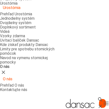
Urostómia
Urostómia
Prehľad Urostómia
Jednodielny systém
Dvojdielny systém
Doplnkový sortiment
Videá
Vzorky zdarma
Uvítací balíček Dansac
Kde získať produkty Dansac
Limity pre spotrebu stomických
pomôcok
Navod na vymenu stomickej
pomocky
O nás
Zatvoriť
O nás
Prehľad O nás
Kontaktujte nás
Vyhl'a
T
Zatvor