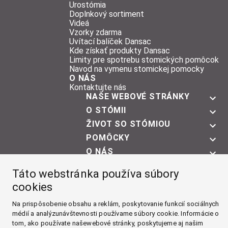
Urostómia
Doplnkový sortiment
Videá
Vzorky zdarma
Uvítací balíček Dansac
Kde získať produkty Dansac
Limity pre spotrebu stomických pomôcok
Navod na vymenu stomickej pomocky
O NÁS
Kontaktujte nás
NAŠE WEBOVÉ STRÁNKY
O STÓMII
ŽIVOT SO STÓMIOU
POMÔCKY
O NÁS
Facebook
Táto webstránka používa súbory
cookies
Instagram
Na prispôsobenie obsahu a reklám, poskytovanie funkcií sociálnych
YouTube
médií a analýzunávštevnosti používame súbory cookie. Informácie o
tom, ako používate našewebové stránky, poskytujeme aj našim