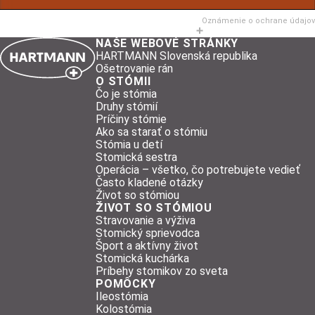
Oznámenie o ochrane údajov
NAŠE WEBOVÉ STRÁNKY
HARTMANN Slovenská republika
Ošetrovanie rán
O STÓMII
Čo je stómia
Druhy stómií
Príčiny stómie
Ako sa starať o stómiu
Stómia u detí
Stomická sestra
Operácia – všetko, čo potrebujete vedieť
Často kladené otázky
Život so stómiou
ŽIVOT SO STÓMIOU
Stravovanie a výživa
Stomický sprievodca
Šport a aktívny život
Stomická kuchárka
Príbehy stomikov zo sveta
POMÔCKY
Ileostómia
Kolostómia