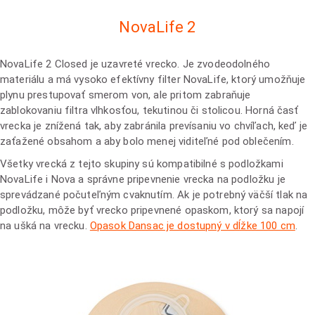
NovaLife 2
NovaLife 2 Closed je uzavreté vrecko. Je zvodeodolného
materiálu a má vysoko efektívny filter NovaLife, ktorý umožňuje
plynu prestupovať smerom von, ale pritom zabraňuje
zablokovaniu filtra vlhkosťou, tekutinou či stolicou. Horná časť
vrecka je znížená tak, aby zabránila prevísaniu vo chvíľach, keď je
zaťažené obsahom a aby bolo menej viditeľné pod oblečením.
Všetky vrecká z tejto skupiny sú kompatibilné s podložkami
NovaLife i Nova a správne pripevnenie vrecka na podložku je
sprevádzané počuteľným cvaknutím. Ak je potrebný väčší tlak na
podložku, môže byť vrecko pripevnené opaskom, ktorý sa napojí
na ušká na vrecku.
Opasok Dansac je dostupný v dĺžke 100 cm
.