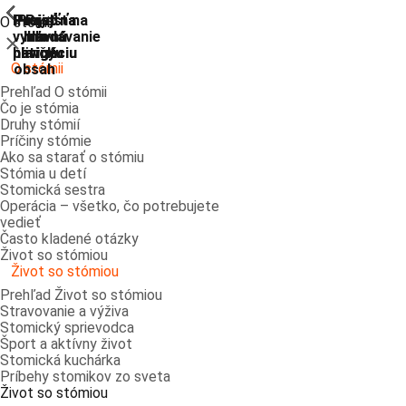
ShowPrevious
ShowPrevious
ShowPrevious
ShowPrevious
ShowPrevious
ShowPrevious
ShowPrevious
ShowPrevious
Prejsť
Prejsť na
Prejsť na
Prejsť
Prejsť na
O stómii
vyhľadávanie
hlavnú
hlavnú
na
na
Zatvoriť
navigáciu
navigáciu
hlavný
pätičku
O stómii
obsah
Prehľad O stómii
Čo je stómia
Druhy stómií
Príčiny stómie
Ako sa starať o stómiu
Stómia u detí
Stomická sestra
Operácia – všetko, čo potrebujete
vedieť
Často kladené otázky
Život so stómiou
Život so stómiou
Prehľad Život so stómiou
Stravovanie a výživa
Stomický sprievodca
Šport a aktívny život
Stomická kuchárka
Príbehy stomikov zo sveta
Život so stómiou