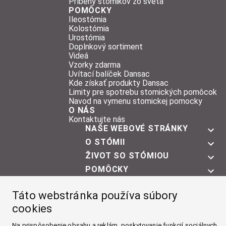
Príbehy stomikov zo sveta
POMÔCKY
Ileostómia
Kolostómia
Urostómia
Doplnkový sortiment
Videá
Vzorky zdarma
Uvítací balíček Dansac
Kde získať produkty Dansac
Limity pre spotrebu stomických pomôcok
Navod na vymenu stomickej pomocky
O NÁS
Kontaktujte nás
NAŠE WEBOVÉ STRÁNKY
O STÓMII
ŽIVOT SO STÓMIOU
POMÔCKY
O NÁS
Táto webstránka používa súbory
Facebook
cookies
Instagram
Na prispôsobenie obsahu a reklám, poskytovanie funkcií sociálnych