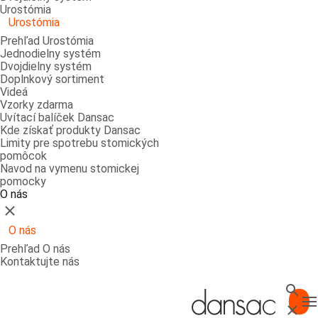
Urostómia
Urostómia
Prehľad Urostómia
Jednodielny systém
Dvojdielny systém
Doplnkový sortiment
Videá
Vzorky zdarma
Uvítací balíček Dansac
Kde získať produkty Dansac
Limity pre spotrebu stomických
pomôcok
Navod na vymenu stomickej
pomocky
O nás
Zatvoriť
O nás
Prehľad O nás
Kontaktujte nás
Vyhl'a
T
Zatvor