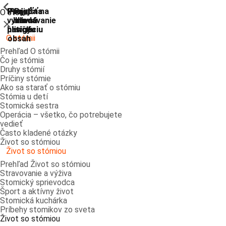
ShowPrevious
ShowPrevious
ShowPrevious
ShowPrevious
ShowPrevious
ShowPrevious
ShowPrevious
ShowPrevious
Prejsť
Prejsť na
Prejsť na
Prejsť
Prejsť na
O stómii
vyhľadávanie
hlavnú
hlavnú
na
na
Zatvoriť
navigáciu
navigáciu
hlavný
pätičku
O stómii
obsah
Prehľad O stómii
Čo je stómia
Druhy stómií
Príčiny stómie
Ako sa starať o stómiu
Stómia u detí
Stomická sestra
Operácia – všetko, čo potrebujete
vedieť
Často kladené otázky
Život so stómiou
Život so stómiou
Prehľad Život so stómiou
Stravovanie a výživa
Stomický sprievodca
Šport a aktívny život
Stomická kuchárka
Príbehy stomikov zo sveta
Život so stómiou