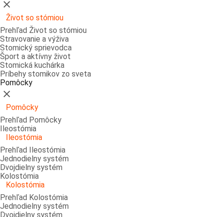
Zatvoriť
Život so stómiou
Prehľad Život so stómiou
Stravovanie a výživa
Stomický sprievodca
Šport a aktívny život
Stomická kuchárka
Príbehy stomikov zo sveta
Pomôcky
Zatvoriť
Pomôcky
Prehľad Pomôcky
Ileostómia
Ileostómia
Prehľad Ileostómia
Jednodielny systém
Dvojdielny systém
Kolostómia
Kolostómia
Prehľad Kolostómia
Jednodielny systém
Dvojdielny systém