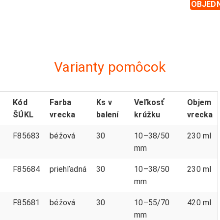
OBJED
Varianty pomôcok
Kód
Farba
Ks v
Veľkosť
Objem
ŠÚKL
vrecka
balení
krúžku
vrecka
F85683
béžová
30
10–38/50
230 ml
mm
F85684
priehľadná
30
10–38/50
230 ml
mm
F85681
béžová
30
10–55/70
420 ml
mm