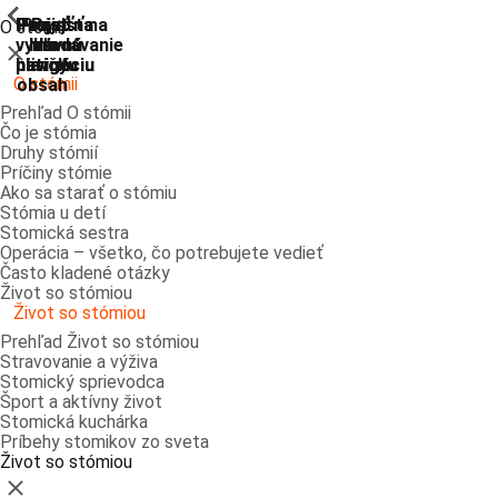
ShowPrevious
ShowPrevious
ShowPrevious
ShowPrevious
ShowPrevious
ShowPrevious
ShowPrevious
ShowPrevious
Prejsť
Prejsť na
Prejsť na
Prejsť
Prejsť na
O stómii
vyhľadávanie
hlavnú
hlavnú
na
na
Zatvoriť
navigáciu
navigáciu
hlavný
pätičku
O stómii
obsah
Prehľad O stómii
Čo je stómia
Druhy stómií
Príčiny stómie
Ako sa starať o stómiu
Stómia u detí
Stomická sestra
Operácia – všetko, čo potrebujete vedieť
Často kladené otázky
Život so stómiou
Život so stómiou
Prehľad Život so stómiou
Stravovanie a výživa
Stomický sprievodca
Šport a aktívny život
Stomická kuchárka
Príbehy stomikov zo sveta
Život so stómiou
Zatvoriť