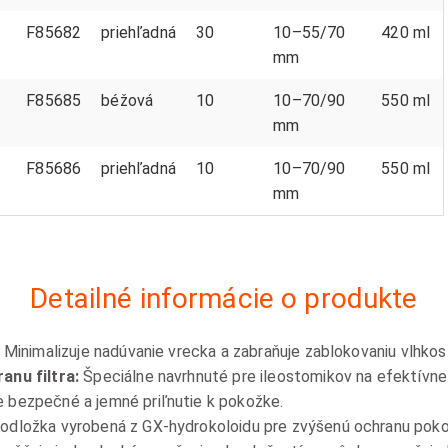
F85682
priehľadná
30
10–55/70
420 ml
mm
F85685
béžová
10
10–70/90
550 ml
mm
F85686
priehľadná
10
10–70/90
550 ml
mm
Detailné informácie o produkte
Minimalizuje nadúvanie vrecka a zabraňuje zablokovaniu vlhkosť
anu filtra:
Špeciálne navrhnuté pre ileostomikov na efektívne 
 bezpečné a jemné priľnutie k pokožke.
odložka vyrobená z GX-hydrokoloidu pre zvýšenú ochranu poko