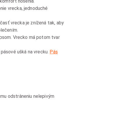
komfort nosenia.
nie vrecka, jednoduché
 časť vrecka je znížená tak, aby
blečením.
zipsom. Vrecko má potom tvar
a pásové ušká na vrecku.
Pás
hému odstráneniu nelepivým