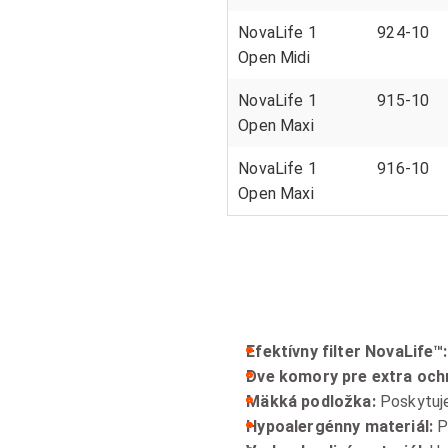
NovaLife 1
924-10
Open Midi
NovaLife 1
915-10
Open
Maxi
NovaLife 1
916-10
Open
Maxi
Efektívny filter NovaLife™:
Dve komory pre extra ochr
Mäkká podložka:
Poskytuje
Hypoalergénny materiál:
P