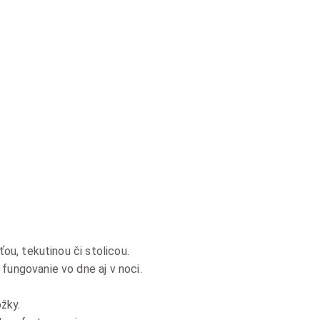
ou, tekutinou či stolicou.
fungovanie vo dne aj v noci.
žky.