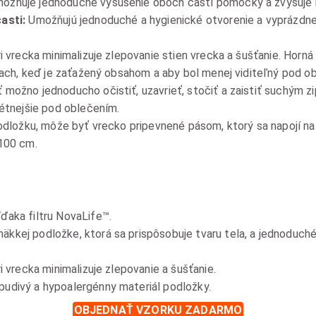
ožňuje jednoduché vysušenie oboch častí pomôcky a zvyšuje 
asti:
Umožňujú jednoduché a hygienické otvorenie a vyprázdne
i vrecka minimalizuje zlepovanie stien vrecka a šušťanie. Horná
íľach, keď je zaťažený obsahom a aby bol menej viditeľný pod o
 možno jednoducho očistiť, uzavrieť, stočiť a zaistiť suchým 
rétnejšie pod oblečením.
podložku, môže byť vrecko pripevnené pásom, ktorý sa napojí n
 100 cm.
ďaka filtru NovaLife™.
äkkej podložke, ktorá sa prispôsobuje tvaru tela, a jednoduc
i vrecka minimalizuje zlepovanie a šušťanie.
divý a hypoalergénny materiál podložky.
OBJEDNAŤ VZORKU ZADARMO