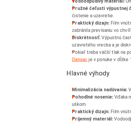
Vodoodpudivý materiál:
Um
Pružné čeľusti výpustnej č
čistenie a uzavretie.
Praktický dizajn:
Film vnútr
zabránila prevísaniu vo chv
Diskrétnosť:
Výpustnú časť
uzavretého vrecka a je disk
Pokiaľ treba väčší tlak na 
Dansac
je v ponuke v dĺžke
Hlavné výhody
Minimalizácia nadúvania:
V
Pohodlné nosenie:
Vďaka m
uškom.
Praktický dizajn:
Film vnútr
Príjemný materiál:
Vodoodpu