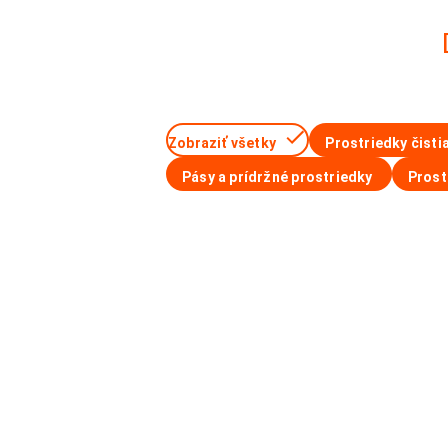
Zobraziť všetky
Prostriedky čisti
Pásy a prídržné prostriedky
Prost