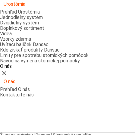
Urostómia
Prehľad Urostómia
Jednodielny systém
Dvojdielny systém
Doplnkový sortiment
Videá
Vzorky zdarma
Uvítací balíček Dansac
Kde získať produkty Dansac
Limity pre spotrebu stomických pomôcok
Navod na vymenu stomickej pomocky
O nás
Zatvoriť
O nás
Prehľad O nás
Kontaktujte nás
Open breadcrumbs