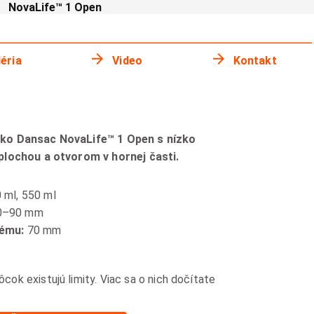
NovaLife™ 1 Open
éria
Video
Kontakt
ko Dansac NovaLife™ 1 Open s nízko
plochou a otvorom v hornej časti.
 ml, 550 ml
0–90 mm
tému:
70 mm
k existujú limity. Viac sa o nich dočítate