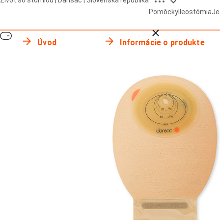
Život so stómiou | Dansac | Slovenská republika
Pomôcky
Ileostómia
Je
Close breadcrumbs
Úvod
Informácie o produkte