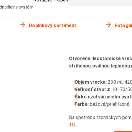
dnodielny systém
Doplnkový sortiment
Fotogal
Otvorené ileostomické vrec
strihanou oválnou lepiacou 
Objem vrecka:
230 ml, 420
Veľkosť otvoru:
10–70/5
Šírka uzatváracieho sys
Farba:
béžová/priehľadná
Na spotrebu stomických pomôco
TU
.