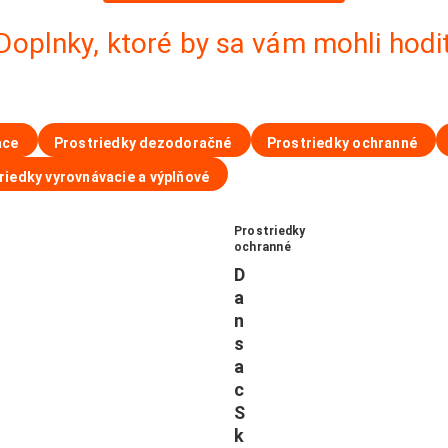
Doplnky, ktoré by sa vám mohli hodi
ace
Prostriedky dezodoračné
Prostriedky ochranné
riedky vyrovnávacie a výplňové
Prostriedky
ochranné
D
a
n
s
a
c
S
k