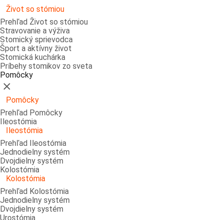
Život so stómiou
Prehľad Život so stómiou
Stravovanie a výživa
Stomický sprievodca
Šport a aktívny život
Stomická kuchárka
Príbehy stomikov zo sveta
Pomôcky
Zatvoriť
Pomôcky
Prehľad Pomôcky
Ileostómia
Ileostómia
Prehľad Ileostómia
Jednodielny systém
Dvojdielny systém
Kolostómia
Kolostómia
Prehľad Kolostómia
Jednodielny systém
Dvojdielny systém
Urostómia